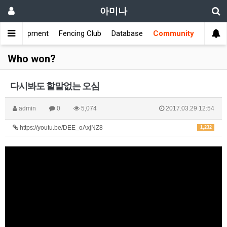
아미나
s
Equipment
Fencing Club
Database
Community
Who won?
다시봐도 할말없는 오심
admin
0
5,074
2017.03.29 12:54
https://youtu.be/DEE_oAxjNZ8
1,232