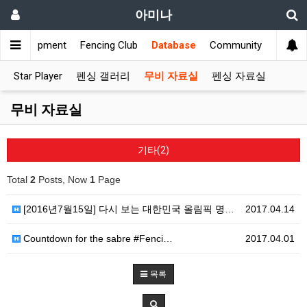
아미나
s
Equipment
Fencing Club
Database
Community
Star Player
펜싱 갤러리
무비 자료실
펜싱 자료실
무비 자료실
기타(2)
Total
2
Posts, Now
1
Page
[2016년7월15일] 다시 보는 대한민국 올림픽 명승…
2017.04.14
Countdown for the sabre #Fenci…
2017.04.01
목록