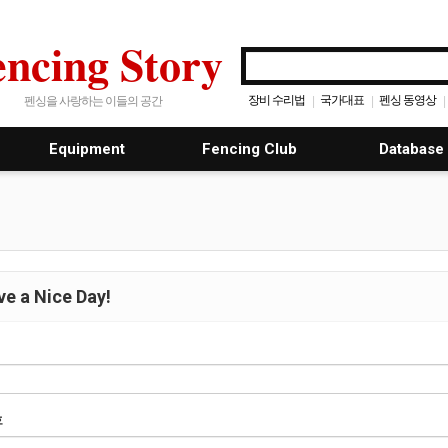
encing Story
장비 수리법
국가대표
펜싱 동영상
|
|
|
펜싱을 사랑하는 이들의 공간
Equipment
Fencing Club
Database
e a Nice Day!
호