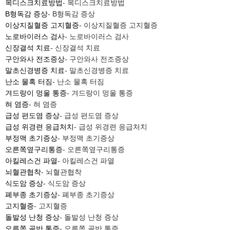
목디스크치료방법
- 목디스크치료방법
B형독감 증상
- B형독감 증상
이상지질혈증 고지혈증
- 이상지질혈증 고지혈증
노로바이러스 검사
- 노로바이러스 검사
신장결석 치료
- 신장결석 치료
구안와사 전조증상
- 구안와사 전조증상
말초신경병증 치료
- 말초신경병증 치료
난소 물혹 터짐
- 난소 물혹 터짐
겨드랑이 멍울 통증
- 겨드랑이 멍울 통증
혀 염증
- 혀 염증
급성 편도염 증상
- 급성 편도염 증상
급성 위경련 응급처치
- 급성 위경련 응급처치
부정맥 초기증상
- 부정맥 초기증상
오른쪽옆구리통증
- 오른쪽옆구리통증
아킬레스건 파열
- 아킬레스건 파열
뇌혈관협착
- 뇌혈관협착
식도암 증상
- 식도암 증상
폐부종 초기증상
- 폐부종 초기증상
고지혈증
- 고지혈증
돌발성 난청 증상
- 돌발성 난청 증상
오른쪽 골반 통증
- 오른쪽 골반 통증