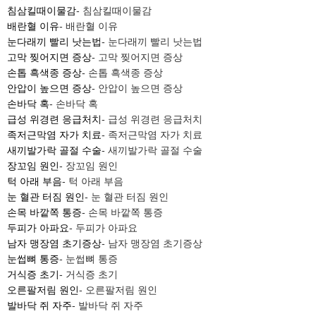
침삼킬때이물감
- 침삼킬때이물감
배란혈 이유
- 배란혈 이유
눈다래끼 빨리 낫는법
- 눈다래끼 빨리 낫는법
고막 찢어지면 증상
- 고막 찢어지면 증상
손톱 흑색종 증상
- 손톱 흑색종 증상
안압이 높으면 증상
- 안압이 높으면 증상
손바닥 혹
- 손바닥 혹
급성 위경련 응급처치
- 급성 위경련 응급처치
족저근막염 자가 치료
- 족저근막염 자가 치료
새끼발가락 골절 수술
- 새끼발가락 골절 수술
장꼬임 원인
- 장꼬임 원인
턱 아래 부음
- 턱 아래 부음
눈 혈관 터짐 원인
- 눈 혈관 터짐 원인
손목 바깥쪽 통증
- 손목 바깥쪽 통증
두피가 아파요
- 두피가 아파요
남자 맹장염 초기증상
- 남자 맹장염 초기증상
눈썹뼈 통증
- 눈썹뼈 통증
거식증 초기
- 거식증 초기
오른팔저림 원인
- 오른팔저림 원인
발바닥 쥐 자주
- 발바닥 쥐 자주