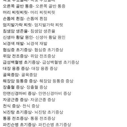
오른쪽 골반 통증
- 오른쪽 골반 통증
머리 찌릿찌릿
- 머리 찌릿찌릿
손톱에 흰점
- 손톱에 흰점
엄지발가락 찌릿
- 엄지발가락 찌릿
침샘암 생존율
- 침샘암 생존율
신생아 황달 원인
- 신생아 황달 원인
뇌경색 재발
- 뇌경색 재발
협심증 초기증상
- 협심증 초기증상
위암 전조증상
- 위암 전조증상
급성백혈병 초기증상
- 급성백혈병 초기증상
대장 용종 증상
- 대장 용종 증상
골육종암
- 골육종암
췌장암 등통증 증상
- 췌장암 등통증 증상
장출혈 증상
- 장출혈 증상
안면신경마비 증상
- 안면신경마비 증상
자궁근종 증상
- 자궁근종 증상
천식 증상
- 천식 증상
뇌진탕 초기증상
- 뇌진탕 초기증상
통풍 전조증상
- 통풍 전조증상
파킨슨병 초기증상
- 파킨슨병 초기증상