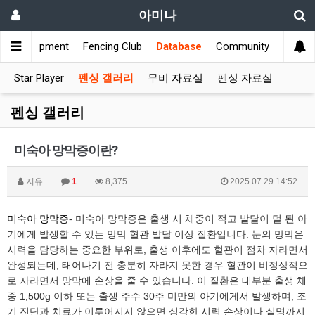
아미나
s
Equipment
Fencing Club
Database
Community
Star Player
펜싱 갤러리
무비 자료실
펜싱 자료실
펜싱 갤러리
미숙아 망막증이란?
지유
1
8,375
2025.07.29 14:52
미숙아 망막증
- 미숙아 망막증은 출생 시 체중이 적고 발달이 덜 된 아
기에게 발생할 수 있는 망막 혈관 발달 이상 질환입니다. 눈의 망막은
시력을 담당하는 중요한 부위로, 출생 이후에도 혈관이 점차 자라면서
완성되는데, 태어나기 전 충분히 자라지 못한 경우 혈관이 비정상적으
로 자라면서 망막에 손상을 줄 수 있습니다. 이 질환은 대부분 출생 체
중 1,500g 이하 또는 출생 주수 30주 미만의 아기에게서 발생하며, 조
기 진단과 치료가 이루어지지 않으면 심각한 시력 손상이나 실명까지