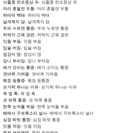
뇌졸중 전조증상 귀
- 뇌졸중 전조증상 귀
머리 흔들면 두통
- 머리 흔들면 두통
혀바닥 백태
- 혀바닥 백태
날개죽지 담
- 날개죽지 담
두피 누르면 통증
- 두피 누르면 통증
허벅지 근육 경련
- 허벅지 근육 경련
잇몸 부음
- 잇몸 부음
입술 버짐
- 입술 버짐
정강이 멍
- 정강이 멍
앞니 부러짐
- 앞니 부러짐
배가 꼬이는 통증
- 배가 꼬이는 통증
귓바퀴 가려움
- 귓바퀴 가려움
췌장 등통증
- 췌장 등통증
손가락 쥐나는 이유
- 손가락 쥐나는 이유
목 옆 혹
- 목 옆 혹
코 뒤쪽 통증
- 코 뒤쪽 통증
한쪽 눈꺼풀 부음
- 한쪽 눈꺼풀 부음
배에서 꾸르륵소리 설사
- 배에서 꾸르륵소리 설사
심장 찌릿 통증
- 심장 찌릿 통증
잇몸 까짐
- 잇몸 까짐
목젖 부었을때
- 목젖 부었을때