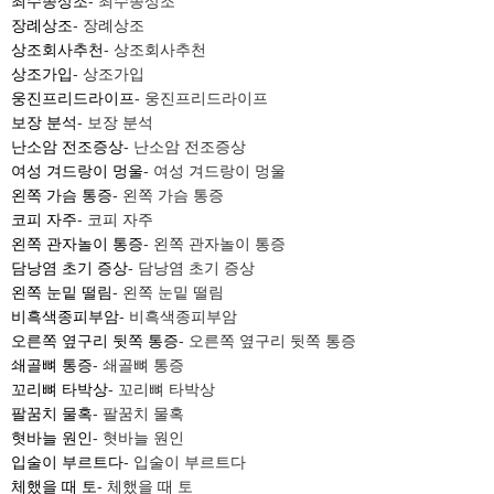
최수종상조
- 최수종상조
장례상조
- 장례상조
상조회사추천
- 상조회사추천
상조가입
- 상조가입
웅진프리드라이프
- 웅진프리드라이프
보장 분석
- 보장 분석
난소암 전조증상
- 난소암 전조증상
여성 겨드랑이 멍울
- 여성 겨드랑이 멍울
왼쪽 가슴 통증
- 왼쪽 가슴 통증
코피 자주
- 코피 자주
왼쪽 관자놀이 통증
- 왼쪽 관자놀이 통증
담낭염 초기 증상
- 담낭염 초기 증상
왼쪽 눈밑 떨림
- 왼쪽 눈밑 떨림
비흑색종피부암
- 비흑색종피부암
오른쪽 옆구리 뒷쪽 통증
- 오른쪽 옆구리 뒷쪽 통증
쇄골뼈 통증
- 쇄골뼈 통증
꼬리뼈 타박상
- 꼬리뼈 타박상
팔꿈치 물혹
- 팔꿈치 물혹
혓바늘 원인
- 혓바늘 원인
입술이 부르트다
- 입술이 부르트다
체했을 때 토
- 체했을 때 토