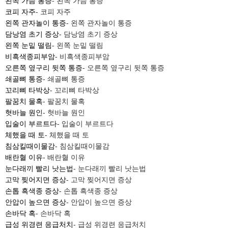
왼쪽 가슴 통증
- 왼쪽 가슴 통증
코피 자주
- 코피 자주
왼쪽 관자놀이 통증
- 왼쪽 관자놀이 통증
담낭염 초기 증상
- 담낭염 초기 증상
왼쪽 눈밑 떨림
- 왼쪽 눈밑 떨림
비흑색종피부암
- 비흑색종피부암
오른쪽 옆구리 뒷쪽 통증
- 오른쪽 옆구리 뒷쪽 통증
쇄골뼈 통증
- 쇄골뼈 통증
꼬리뼈 타박상
- 꼬리뼈 타박상
팔꿈치 물혹
- 팔꿈치 물혹
혓바늘 원인
- 혓바늘 원인
입술이 부르트다
- 입술이 부르트다
체했을 때 토
- 체했을 때 토
침삼킬때이물감
- 침삼킬때이물감
배란혈 이유
- 배란혈 이유
눈다래끼 빨리 낫는법
- 눈다래끼 빨리 낫는법
고막 찢어지면 증상
- 고막 찢어지면 증상
손톱 흑색종 증상
- 손톱 흑색종 증상
안압이 높으면 증상
- 안압이 높으면 증상
손바닥 혹
- 손바닥 혹
급성 위경련 응급처치
- 급성 위경련 응급처치