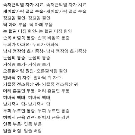
족저근막염 자가 치료
- 족저근막염 자가 치료
새끼발가락 골절 수술
- 새끼발가락 골절 수술
장꼬임 원인
- 장꼬임 원인
턱 아래 부음
- 턱 아래 부음
눈 혈관 터짐 원인
- 눈 혈관 터짐 원인
손목 바깥쪽 통증
- 손목 바깥쪽 통증
두피가 아파요
- 두피가 아파요
남자 맹장염 초기증상
- 남자 맹장염 초기증상
눈썹뼈 통증
- 눈썹뼈 통증
거식증 초기
- 거식증 초기
오른팔저림 원인
- 오른팔저림 원인
발바닥 쥐 자주
- 발바닥 쥐 자주
뇌졸중 전조증상 귀
- 뇌졸중 전조증상 귀
머리 흔들면 두통
- 머리 흔들면 두통
혀바닥 백태
- 혀바닥 백태
날개죽지 담
- 날개죽지 담
두피 누르면 통증
- 두피 누르면 통증
허벅지 근육 경련
- 허벅지 근육 경련
잇몸 부음
- 잇몸 부음
입술 버짐
- 입술 버짐