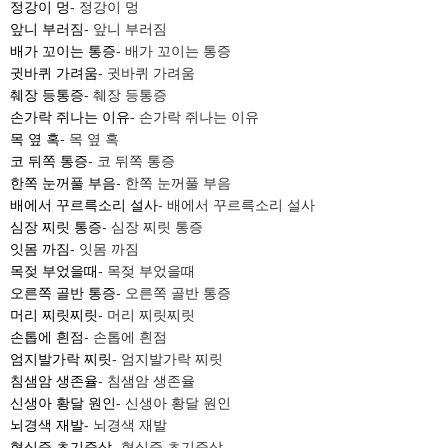
정강이 멍
- 정강이 멍
앞니 부러짐
- 앞니 부러짐
배가 꼬이는 통증
- 배가 꼬이는 통증
귓바퀴 가려움
- 귓바퀴 가려움
췌장 등통증
- 췌장 등통증
손가락 쥐나는 이유
- 손가락 쥐나는 이유
목 옆 혹
- 목 옆 혹
코 뒤쪽 통증
- 코 뒤쪽 통증
한쪽 눈꺼풀 부음
- 한쪽 눈꺼풀 부음
배에서 꾸르륵소리 설사
- 배에서 꾸르륵소리 설사
심장 찌릿 통증
- 심장 찌릿 통증
잇몸 까짐
- 잇몸 까짐
목젖 부었을때
- 목젖 부었을때
오른쪽 골반 통증
- 오른쪽 골반 통증
머리 찌릿찌릿
- 머리 찌릿찌릿
손톱에 흰점
- 손톱에 흰점
엄지발가락 찌릿
- 엄지발가락 찌릿
침샘암 생존율
- 침샘암 생존율
신생아 황달 원인
- 신생아 황달 원인
뇌경색 재발
- 뇌경색 재발
협심증 초기증상
- 협심증 초기증상