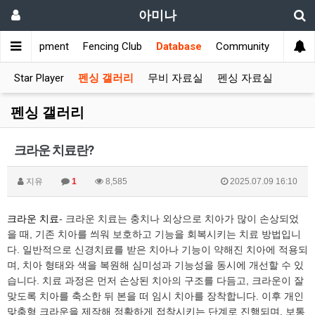
아미나
s
Equipment
Fencing Club
Database
Community
Star Player
펜싱 갤러리
무비 자료실
펜싱 자료실
펜싱 갤러리
크라운 치료란?
지유
1
8,585
2025.07.09 16:10
크라운 치료
- 크라운 치료는 충치나 외상으로 치아가 많이 손상되었
을 때, 기존 치아를 씌워 보호하고 기능을 회복시키는 치료 방법입니
다. 일반적으로 신경치료를 받은 치아나 기능이 약해진 치아에 적용되
며, 치아 형태와 색을 복원해 심미성과 기능성을 동시에 개선할 수 있
습니다. 치료 과정은 먼저 손상된 치아의 구조를 다듬고, 크라운이 잘
맞도록 치아를 축소한 뒤 본을 떠 임시 치아를 장착합니다. 이후 개인
맞춤형 크라운을 제작해 정확하게 접착시키는 단계로 진행되며, 보통