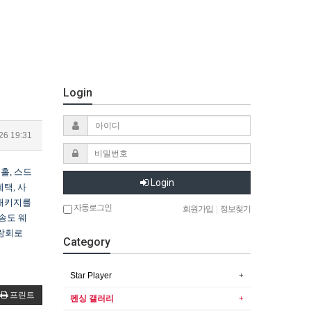
Login
26 19:31
홀, 스드
Login
택, 사
 패키지를
자동로그인
회원가입
|
정보찾기
송도 웨
박람회로
Category
Star Player
프린트
펜싱 갤러리