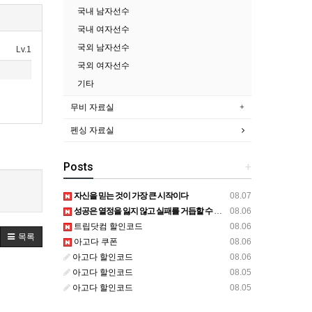
국내 남자선수
국내 여자선수
국외 남자선수
Lv.1
국외 여자선수
기타
무비 자료실
펜싱 자료실
Posts
+
자신을 믿는 것이 가장 큰 시작이다
08.07
성공은 열정을 잃지 않고 실패를 거듭할 수 있는 능력이다
08.06
트립닷컴 할인코드
08.06
목록
아고다 쿠폰
08.06
아고다 할인코드
08.06
아고다 할인코드
08.05
아고다 할인코드
08.05