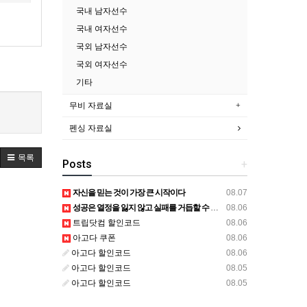
국내 남자선수
국내 여자선수
국외 남자선수
국외 여자선수
기타
무비 자료실
펜싱 자료실
목록
Posts
+
자신을 믿는 것이 가장 큰 시작이다
08.07
성공은 열정을 잃지 않고 실패를 거듭할 수 있는 능력이다
08.06
트립닷컴 할인코드
08.06
아고다 쿠폰
08.06
아고다 할인코드
08.06
아고다 할인코드
08.05
아고다 할인코드
08.05