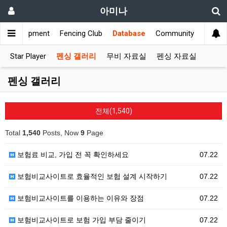
아미나
s
Equipment
Fencing Club
Database
Community
Star Player
펜싱 갤러리
무비 자료실
펜싱 자료실
펜싱 갤러리
전체(1,540)
Total
1,540
Posts, Now
9
Page
보험료 비교, 가입 전 꼭 확인하세요
07.22
보험비교사이트로 효율적인 보험 설계 시작하기
07.22
보험비교사이트를 이용하는 이유와 장점
07.22
보험비교사이트로 보험 가입 부담 줄이기
07.22