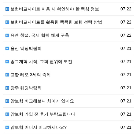
보험비교사이트 이용 시 확인해야 할 핵심 정보
07.22
보험비교사이트를 활용한 똑똑한 보험 선택 방법
07.22
유엔 창설, 국제 협력 체제 구축
07.22
울산 웨딩박람회
07.21
종교개혁 시작, 교회 권위에 도전
07.21
교황 레오 3세의 즉위
07.21
광주 웨딩박람회
07.21
암보험 비교해보니 차이가 있네요
07.21
암보험 가입 전 후기 부탁드립니다
07.21
암보험 어디서 비교하시나요?
07.21