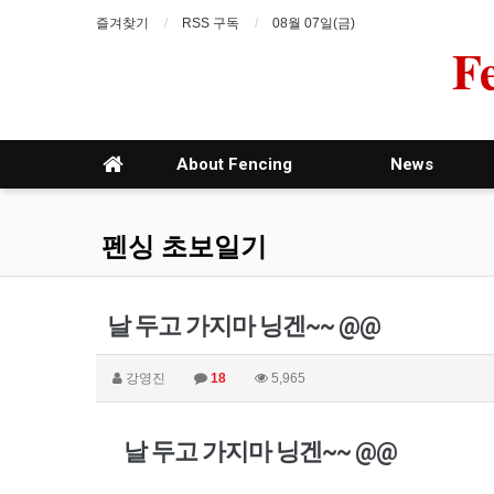
즐겨찾기
RSS 구독
08월 07일(금)
F
About Fencing
News
펜싱 초보일기
날 두고 가지마 닝겐~~ @@
강영진
18
5,965
날 두고 가지마 닝겐~~ @@