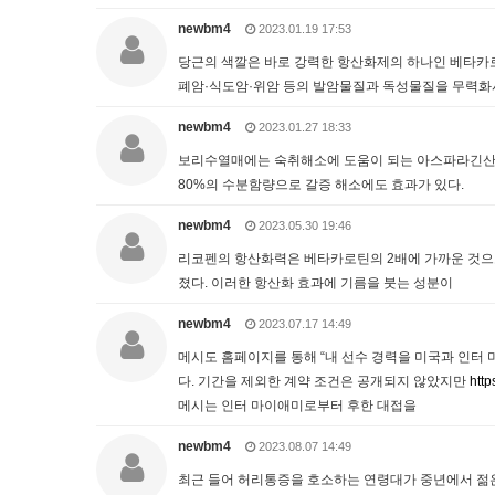
newbm4
2023.01.19 17:53
당근의 색깔은 바로 강력한 항산화제의 하나인 베타
폐암·식도암·위암 등의 발암물질과 독성물질을 무력화
newbm4
2023.01.27 18:33
보리수열매에는 숙취해소에 도움이 되는 아스파라긴산
80%의 수분함량으로 갈증 해소에도 효과가 있다.
newbm4
2023.05.30 19:46
리코펜의 항산화력은 베타카로틴의 2배에 가까운 것으
졌다. 이러한 항산화 효과에 기름을 붓는 성분이
newbm4
2023.07.17 14:49
메시도 홈페이지를 통해 “내 선수 경력을 미국과 인터 
다. 기간을 제외한 계약 조건은 공개되지 않았지만
http
메시는 인터 마이애미로부터 후한 대접을
newbm4
2023.08.07 14:49
최근 들어 허리통증을 호소하는 연령대가 중년에서 젊