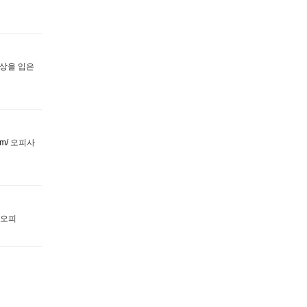
박상을 입은
om/
오피사
오피