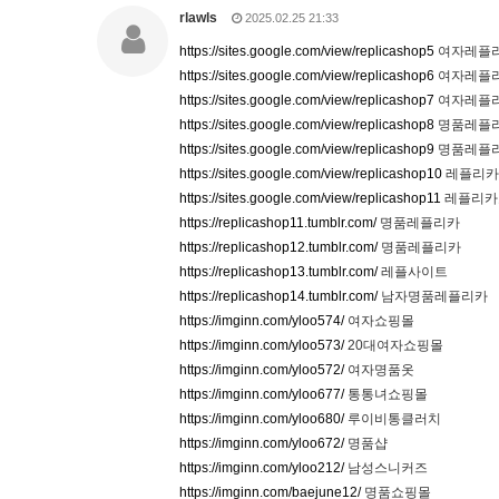
rlawls
2025.02.25 21:33
https://sites.google.com/view/replicashop5
여자레플
https://sites.google.com/view/replicashop6
여자레플
https://sites.google.com/view/replicashop7
여자레플
https://sites.google.com/view/replicashop8
명품레플
https://sites.google.com/view/replicashop9
명품레플
https://sites.google.com/view/replicashop10
레플리카
https://sites.google.com/view/replicashop11
레플리카
https://replicashop11.tumblr.com/
명품레플리카
https://replicashop12.tumblr.com/
명품레플리카
https://replicashop13.tumblr.com/
레플사이트
https://replicashop14.tumblr.com/
남자명품레플리카
https://imginn.com/yloo574/
여자쇼핑몰
https://imginn.com/yloo573/
20대여자쇼핑몰
https://imginn.com/yloo572/
여자명품옷
https://imginn.com/yloo677/
통통녀쇼핑몰
https://imginn.com/yloo680/
루이비통클러치
https://imginn.com/yloo672/
명품샵
https://imginn.com/yloo212/
남성스니커즈
https://imginn.com/baejune12/
명품쇼핑몰