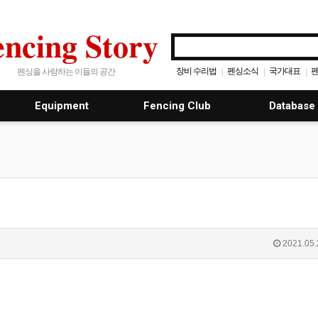
encing Story
장비 수리법
펜싱소식
국가대표
펜
|
|
|
펜싱을 사랑하는 이들의 공간
Equipment
Fencing Club
Database
2021.05.