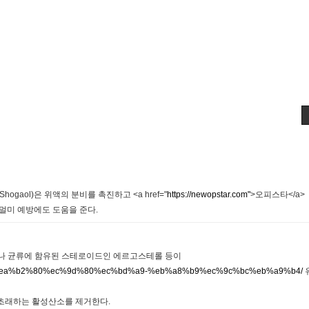
aol)은 위액의 분비를 촉진하고 <a href="
https://newopstar.com"
>오피스타</a>
멀미 예방에도 도움을 준다.
나 균류에 함유된 스테로이드인 에르고스테롤 등이
%b8-%ea%b2%80%ec%9d%80%ec%bd%a9-%eb%a8%b9%ec%9c%bc%eb%a9%b4/
초래하는 활성산소를 제거한다.