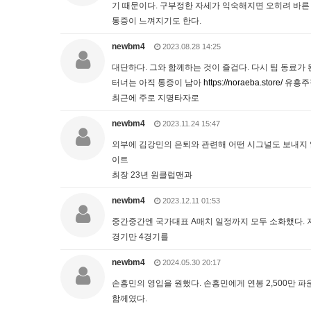
기 때문이다. 구부정한 자세가 익숙해지면 오히려 바른
통증이 느껴지기도 한다.
newbm4
2023.08.28 14:25
대단하다. 그와 함께하는 것이 즐겁다. 다시 팀 동료가
터너는 아직 통증이 남아
https://noraeba.store/
유흥주
최근에 주로 지명타자로
newbm4
2023.11.24 15:47
외부에 김강민의 은퇴와 관련해 어떤 시그널도 보내지 않
이트
최장 23년 원클럽맨과
newbm4
2023.12.11 01:53
중간중간엔 국가대표 A매치 일정까지 모두 소화했다. 지
경기만 4경기를
newbm4
2024.05.30 20:17
손흥민의 영입을 원했다. 손흥민에게 연봉 2,500만 파
함께였다.