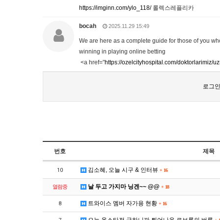
https://imginn.com/ylo_118/
롤렉스레플리카
bocah
2025.11.29 15:49
We are here as a complete guide for those of you who w
winning in playing online betting
<a href="
https://ozelcityhospital.com/doktorlarimiz/uz
로그인
번호
제목
김소혜, 오늘 시구 & 인터뷰
10
+
16
날 두고 가지마 닝겐~~ @@
열람중
+
18
트와이스 멤버 자가용 현황
8
+
16