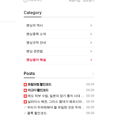
회원가입
|
정보찾기
Category
펜싱의 역사
펜싱종목 소개
펜싱규칙 안내
펜싱 관전법
펜싱용어 해설
Posts
+
트립닷컴 할인코드
08.09
아고다 할인코드
08.09
에도 막부 수립, 일본의 장기 통치 시대 시작
08.09
살라미스 해전, 그리스 함대가 페르시아의 진격을 막다
08.09
우리가 두려워해야 할 유일한 것은 두려움 그 자체다
08.08
클룩 할인코드
08.08